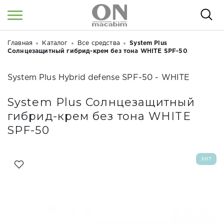
Главная
Каталог
Все средства
System Plus
Войти
/
Регистрация
Здравствуйте! Что вы ищете?
Солнцезащитный гибрид-крем без тона WHITE SPF-50
КАТАЛОГ
System Plus Hybrid defense SPF-50 - WHITE
О НАС
System Plus Солнцезащитный
гибрид-крем без тона WHITE
КОСМЕТОЛОГАМ
SPF-50
СЕМИНАРЫ
ВЕБИНАРЫ
ХИТ
РЕЗУЛЬТАТЫ ДО/ПОСЛЕ
НОВОСТИ
СТАТЬИ