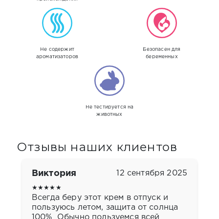
Acid, Tocopherol, Lecithin, Ascorbyl Palmitate, Glyceryl
поплавали или вытерлись полотенцем, санскрин
Oleate, Glyceryl Stearate, Hexyl Cinnamal, Limonene,
необходимо обновить. Даже водонепроницаемые
Linalool, Alpha-lsomethyl lonone, Ci 77491, Ci 77492.
солнцезащитные средства не гарантируют
эффективную защиту после соприкосновения с водой.
Не содержит
Безопасен для
ароматизаторов
беременных
Не тестируется на
животных
Отзывы наших клиентов
Виктория
12 сентября 2025
★★★★★
Всегда беру этот крем в отпуск и
пользуюсь летом, защита от солнца
100% Обычно пользуемся всей