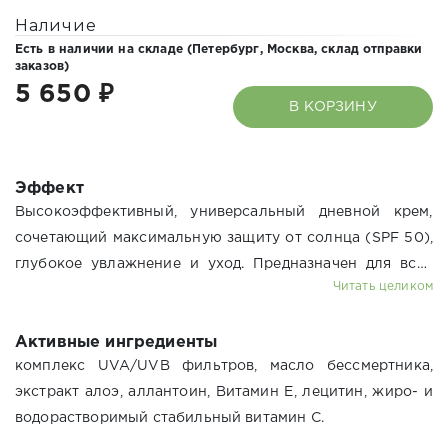
Наличие
Есть в наличии на складе (
Петербург,
Москва,
склад отправки
заказов
)
5 650 ₽
В КОРЗИНУ
Эффект
Высокоэффективный, универсальный дневной крем,
сочетающий максимальную защиту от солнца (SPF 50),
глубокое увлажнение и уход. Предназначен для всех
Читать целиком
типов кожи, включая чувствительную и
проблемную.Защита от ультрафиолета,
Активные ингредиенты
увлажнение,снятие раздражения,
комплекс UVA/UVB фильтров, масло бессмертника,
противовоспалительное, нормализация работы
экстракт алоэ, аллантоин, Витамин Е, лецитин, жиро- и
сальных желез.
водорастворимый стабильный витамин С.