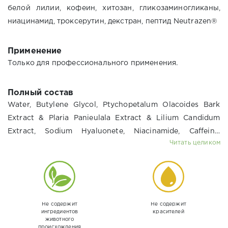
белой лилии, кофеин, хитозан, гликозаминогликаны,
ниацинамид, троксерутин, декстран, пептид Neutrazen®
Применение
Только для профессионального применения.
Полный состав
Water, Butylene Glycol, Ptychopetalum Olacoides Bark
Extract & Plaria Panieulala Extract & Lilium Candidum
Extract, Sodium Hyaluonete, Niacinamide, Caffeine,
Читать целиком
Carbomer, Triethanolamin, Giycosaminoglycans,
Troxerutin, Chitosan, Glycolic Acid, Phenoxyethanol,
Dextran, Potassium Sorbate, Disodium Edta, Palmitoil
Tripeptide-8.
Не содержит
Не содержит
ингредиентов
красителей
животного
происхождения