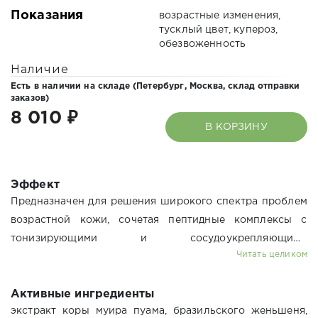
Показания
возрастные изменения,
тусклый цвет, купероз,
обезвоженность
Наличие
Есть в наличии на складе (
Петербург,
Москва,
склад отправки
заказов
)
8 010 ₽
В КОРЗИНУ
Эффект
Предназначен для решения широкого спектра проблем
возрастной кожи, сочетая пептидные комплексы с
тонизирующими и сосудоукрепляющими
Читать целиком
активами.Интенсивное омоложение, лифтинг и
укрепление кожи, сокращение морщин,
Активные ингредиенты
антиоксидантная защита,улучшение метаболизма.
экстракт коры муира пуама, бразильского женьшеня,