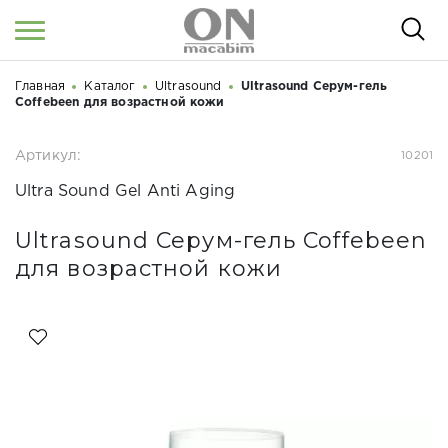
Главная
Каталог
Ultrasound
Ultrasound Серум-гель
Войти
/
Регистрация
Здравствуйте! Что вы ищете?
Coffebeen для возрастной кожи
КАТАЛОГ
Артикул:
10201
Ultra Sound Gel Anti Aging
О НАС
КОСМЕТОЛОГАМ
Ultrasound Серум-гель Coffebeen
для возрастной кожи
СЕМИНАРЫ
ВЕБИНАРЫ
РЕЗУЛЬТАТЫ ДО/ПОСЛЕ
НОВОСТИ
СТАТЬИ