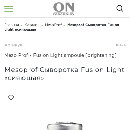
Главная
Каталог
MesoProf
Mesoprof Сыворотка Fusion
Войти
/
Регистрация
Здравствуйте! Что вы ищете?
Light «сияющая»
КАТАЛОГ
Артикул:
10424
Mezo Prof - Fusion Light ampoule [brightening]
О НАС
КОСМЕТОЛОГАМ
Mesoprof Сыворотка Fusion Light
«сияющая»
СЕМИНАРЫ
ВЕБИНАРЫ
РЕЗУЛЬТАТЫ ДО/ПОСЛЕ
НОВОСТИ
СТАТЬИ