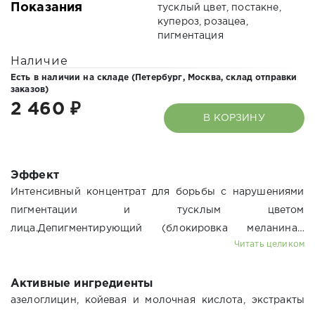
Показания
тусклый цвет, постакне,
купероз, розацеа,
пигментация
Наличие
Есть в наличии на складе (
Петербург,
Москва,
склад отправки
заказов
)
2 460 ₽
В КОРЗИНУ
Эффект
Интенсивный концентрат для борьбы с нарушениями
пигментации и тусклым цветом
лица.Депигментирующий (блокировка меланина),
Читать целиком
выравнивание тона, антиоксидантная защита,
обновление кожи.
Активные ингредиенты
азелоглицин, койевая и молочная кислота, экстракты