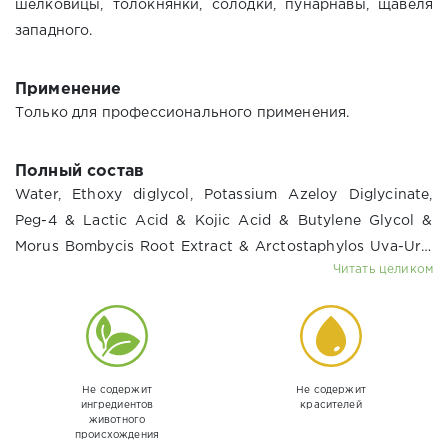
шелковицы, толокнянки, солодки, пунарнавы, щавеля
западного.
Применение
Только для профессионального применения.
Полный состав
Water, Ethoxy diglycol, Potassium Azeloy Diglycinate,
Peg-4 & Lactic Acid & Kojic Acid & Butylene Glycol &
Morus Bombycis Root Extract & Arctostaphylos Uva-Ursi
Читать целиком
Leaf Extract Glycyrrhiza Glabra (Licorice) Root Extract,
Propanediol & Boemava Diffusa Root Extract, Glycerin &
Rumex Occidentalis Extract, Sodium Hyaluronate, Sodium
Benzoate & Potassium Sorbate.
Не содержит
Не содержит
ингредиентов
красителей
животного
происхождения