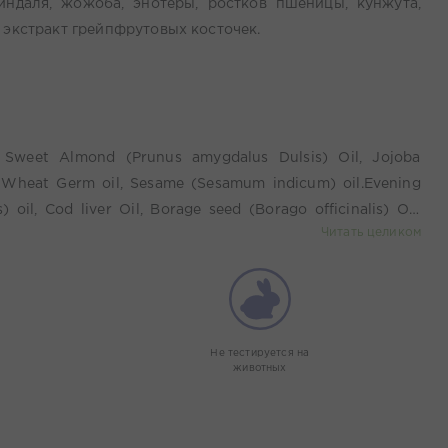
индаля, жожоба, энотеры, ростков пшеницы, кунжута,
, экстракт грейпфрутовых косточек.
, Sweet Almond (Prunus amygdalus Dulsis) Oil, Jojoba
, Wheat Germ oil, Sesame (Sesamum indicum) oil.Evening
 oil, Cod liver Oil, Borage seed (Borago officinalis) Oil,
Читать целиком
E).
Не тестируется на
животных