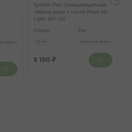
System Plus Солнцезащитный
S
гибрид-крем c тоном Make Up
м
Light SPF-50
О
Объём
Тип
80 мл
Домашний объем
ый объем
5 150 ₽
6