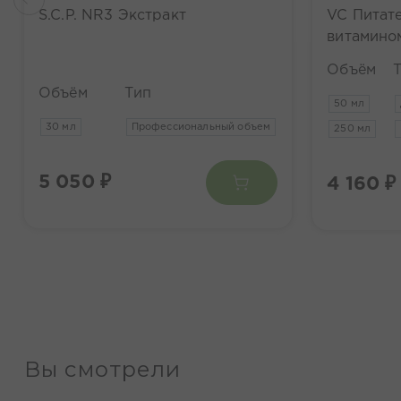
S.C.P. NR3 Экстракт
VC Питате
витамино
Объём
Объём
Тип
50 мл
30 мл
Профессиональный объем
250 мл
5 050 ₽
4 160 ₽
Вы смотрели