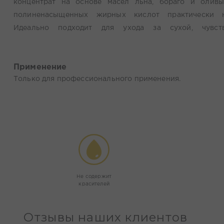
концентрат на основе масел льна, бораго и олив
полиненасыщенных жирных кислот практически 
Идеально подходит для ухода за сухой, чувстви
раздраженной и увядающей кожей. Повышает эла
восстанавливает структуру эпидермиса, увлажняет.
Применение
действие. При регулярном применении предотвра
Только для профессионального применения.
разглаживает уже имеющиеся. В нём содержит
антиоксидантов и витамина Е. Смягчает кожу 
влаги.Увлажнение, повышение тургора и тонуса 
восстанавливающий, регенерирующий, успокаивающий
Не содержит
красителей
Отзывы наших клиентов