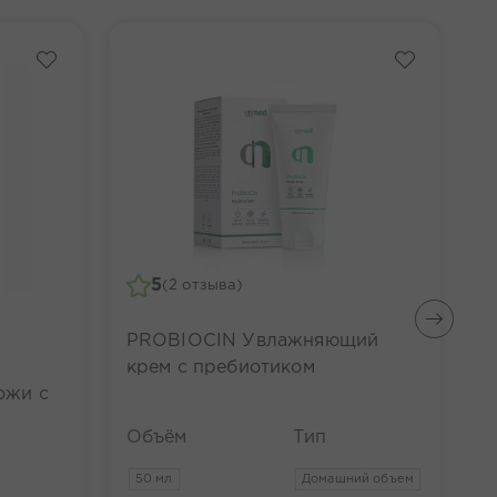
5
(2 отзыва)
PROBIOCIN Увлажняющий
D
крем с пребиотиком
б
ожи с
Объём
Тип
О
50 мл
Домашний объем