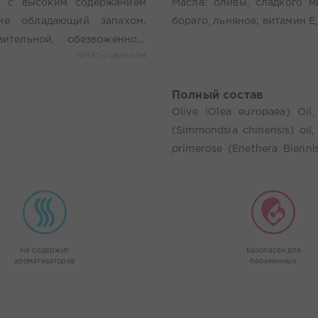
ы с высоким содержанием
Масла: оливы, сладкого м
не обладающий запахом.
бораго, льняное; витамин Е
тельной, обезвоженной,
Читать целиком
стичность, укрепляет и
 Оказывает омолаживающее
Полный состав
щает появление морщин и
Olive iOlea europaea) Oil
ся большое количество
(Simmondsia chinensis) oil
и препятствует потере
primerose (Enethera Biennis)
кожи, антиоксидантный,
Tocopheryl Acelate (Vitamin 
, омолаживающий.
Не содержит
Безопасен для
ароматизаторов
беременных