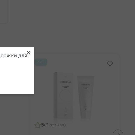
×
держки для
ХИТ
5
(3 отзыва)