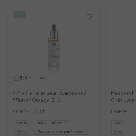
ХИТ
5
(4 отзыва)
NR - Питательная сыворотка
Mesoprof
"Лили" Omega 3+6
Chin «ук
Объём
Тип
Объём
30 мл
Домашний объем
10 мл
100 мл
Профессиональный объем
50 мл