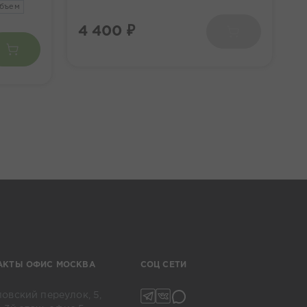
объем
2
4 400 ₽
2
АКТЫ ОФИС МОСКВА
СОЦ СЕТИ
овский переулок, 5,