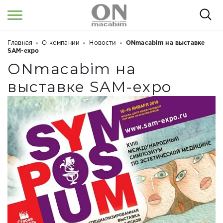
Главная
О компании
Новости
ONmacabim на выставке
Войти
/
Регистрация
Здравствуйте! Что вы ищете?
SAM-expo
ONmacabim на
КАТАЛОГ
выставке SAM-expo
О НАС
КОСМЕТОЛОГАМ
СЕМИНАРЫ
ВЕБИНАРЫ
РЕЗУЛЬТАТЫ ДО/ПОСЛЕ
НОВОСТИ
СТАТЬИ