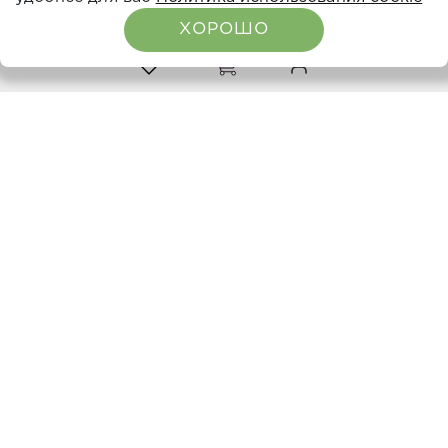
НАВИГАЦИЯ
ХОРОШО
0
0
О компании
Каталог
Расписание семинаров
Вебинары
Где купить
СОЦ СЕТИ
Оставьте отзыв:
КОНТАКТЫ ОФИС СПБ