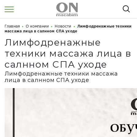
Главная
О компании
Новости
Лимфодренажные техники
Войти
/
Регистрация
Здравствуйте! Что вы ищете?
массажа лица в салнном СПА уходе
Лимфодренажные
КАТАЛОГ
техники массажа лица в
О НАС
салнном СПА уходе
КОСМЕТОЛОГАМ
Лимфодренажные техники массажа
лица в салнном СПА уходе
СЕМИНАРЫ
ВЕБИНАРЫ
РЕЗУЛЬТАТЫ ДО/ПОСЛЕ
НОВОСТИ
СТАТЬИ