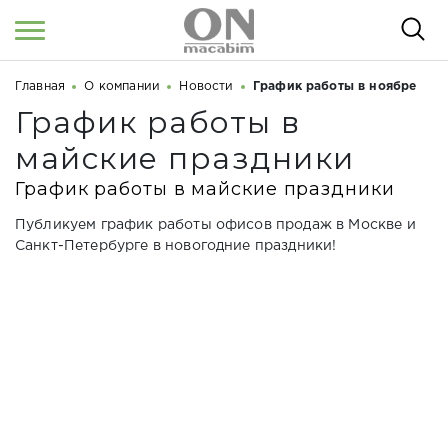
Главная
О компании
Новости
График работы в ноябре
Войти
/
Регистрация
Здравствуйте! Что вы ищете?
График работы в
майские праздники
КАТАЛОГ
График работы в майские праздники
О НАС
Публикуем график работы офисов продаж в Москве и
КОСМЕТОЛОГАМ
Санкт-Петербурге в новогодние праздники!
СЕМИНАРЫ
ВЕБИНАРЫ
РЕЗУЛЬТАТЫ ДО/ПОСЛЕ
НОВОСТИ
СТАТЬИ